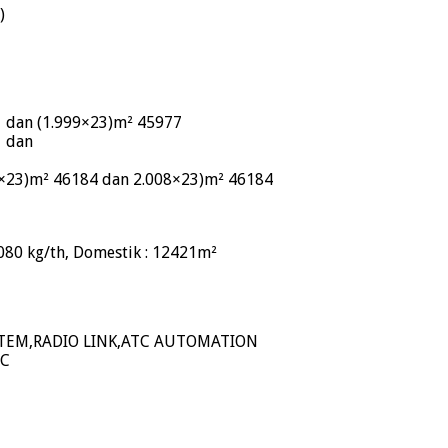
)
1 dan (1.999×23)m² 45977
1 dan
008×23)m² 46184 dan 2.008×23)m² 46184
,080 kg/th, Domestik : 12421m²
YSTEM,RADIO LINK,ATC AUTOMATION
,C