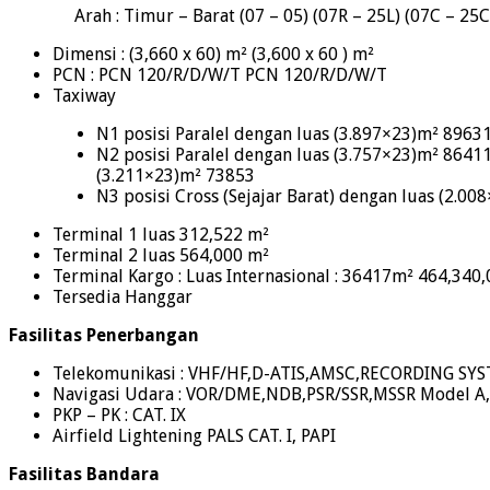
Arah : Timur – Barat (07 – 05) (07R – 25L) (07C – 25C
Dimensi : (3,660 x 60) m² (3,600 x 60 ) m²
PCN : PCN 120/R/D/W/T PCN 120/R/D/W/T
Taxiway
N1 posisi Paralel dengan luas (3.897×23)m² 8963
N2 posisi Paralel dengan luas (3.757×23)m² 8641
(3.211×23)m² 73853
N3 posisi Cross (Sejajar Barat) dengan luas (2.
Terminal 1 luas 312,522 m²
Terminal 2 luas 564,000 m²
Terminal Kargo : Luas Internasional : 36417m² 464,340
Tersedia Hanggar
Fasilitas Penerbangan
Telekomunikasi : VHF/HF,D-ATIS,AMSC,RECORDING S
Navigasi Udara : VOR/DME,NDB,PSR/SSR,MSSR Model A
PKP – PK : CAT. IX
Airfield Lightening PALS CAT. I, PAPI
Fasilitas Bandara