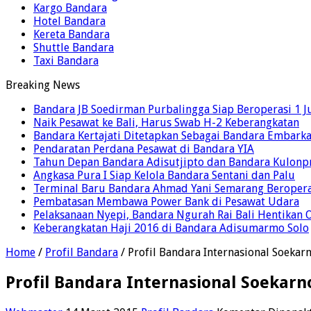
Kargo Bandara
Hotel Bandara
Kereta Bandara
Shuttle Bandara
Taxi Bandara
Breaking News
Bandara JB Soedirman Purbalingga Siap Beroperasi 1 J
Naik Pesawat ke Bali, Harus Swab H-2 Keberangkatan
Bandara Kertajati Ditetapkan Sebagai Bandara Embarka
Pendaratan Perdana Pesawat di Bandara YIA
Tahun Depan Bandara Adisutjipto dan Bandara Kulonp
Angkasa Pura I Siap Kelola Bandara Sentani dan Palu
Terminal Baru Bandara Ahmad Yani Semarang Beropera
Pembatasan Membawa Power Bank di Pesawat Udara
Pelaksanaan Nyepi, Bandara Ngurah Rai Bali Hentikan 
Keberangkatan Haji 2016 di Bandara Adisumarmo Solo
Home
/
Profil Bandara
/
Profil Bandara Internasional Soekar
Profil Bandara Internasional Soekar