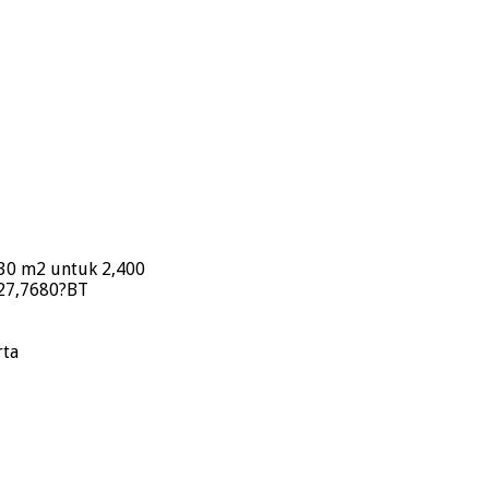
330 m2 untuk 2,400
’27,7680?BT
rta