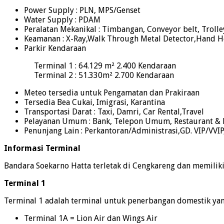
Power Supply : PLN, MPS/Genset
Water Supply : PDAM
Peralatan Mekanikal : Timbangan, Conveyor belt, Trolley
Keamanan : X-Ray,Walk Through Metal Detector,Hand He
Parkir Kendaraan
Terminal 1 : 64.129 m² 2.400 Kendaraan
Terminal 2 : 51.330m² 2.700 Kendaraan
Meteo tersedia untuk Pengamatan dan Prakiraan
Tersedia Bea Cukai, Imigrasi, Karantina
Transportasi Darat : Taxi, Damri, Car Rental,Travel
Pelayanan Umum : Bank, Telepon Umum, Restaurant & Ka
Penunjang Lain : Perkantoran/Administrasi,GD. VIP/VVIP
Informasi Terminal
Bandara Soekarno Hatta terletak di Cengkareng dan memiliki 
Terminal 1
Terminal 1 adalah terminal untuk penerbangan domestik yang
Terminal 1A = Lion Air dan Wings Air