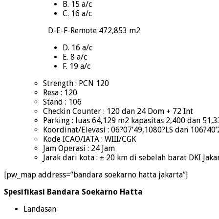
B. 15 a/c
C. 16 a/c
D-E-F-Remote 472,853 m2
D. 16 a/c
E. 8 a/c
F. 19 a/c
Strength : PCN 120
Resa : 120
Stand : 106
Checkin Counter : 120 dan 24 Dom + 72 Int
Parking : luas 64,129 m2 kapasitas 2,400 dan 51,
Koordinat/Elevasi : 06?07’49,1080?LS dan 106?40
Kode ICAO/IATA : WIII/CGK
Jam Operasi : 24 Jam
Jarak dari kota : ± 20 km di sebelah barat DKI Jaka
[pw_map address=”bandara soekarno hatta jakarta”]
Spesifikasi Bandara Soekarno Hatta
Landasan