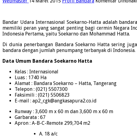
Webmaster
14 Maret 2015
Profil Bandara
Komentar Dinonakt
Bandar Udara Internasional Soekarno-Hatta adalah bandara
memiliki peran yang sangat penting bagi cermin Negara In
Indonesia Pertama, yaitu Soekarno dan Mohammad Hatta.
Di dunia penerbangan Bandara Soekarno Hatta sering juga
bandara dengan jumlah penumpang terbanyak di Indonesia. H
Data Umum Bandara Soekarno Hatta
Kelas : Internasional
Luas : 1740 Ha
Alamat : Bandara Soekarno – Hatta, Tangerang
Telepon : (021) 5507300
Faksimili : (021) 5506823
E-mail : ap2_cgk@angkasapura2.co.id
Runway : 3,600 m x 60 m dan 3,600 m x 60 m
Garbarata : 67
Apron : A-B-C-Remote 299,704 m2
A. 18 a/c