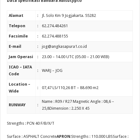
Data Spesifikasi Bandara Adisutjipto
Alamat
:
Jl. Solo Km 9 Jogjakarta. 55282
Telepon
:
62.274.484261
Facsimile
:
62.274.488155
E-mail
:
jog@angkasapura1.co.id
Jam Operasi
:
23.00 – 14.00 UTC (05.00 – 21.00 WIB)
ICAO – IATA
:
WARJ – JOG
Code
Location –
:
07,47 LS/110,26 BT – 88.690 m2
Wide
Name : R09 / R27 Magnetic Angle : 08,6 –
RUNWAY
:
25,8Dimension : 2.250 X 45
Strengths : PCN 40 F/B/X/T
Surface : ASPHALT Concrete
APRON
:Strengths : 110.000 LBSSurface :