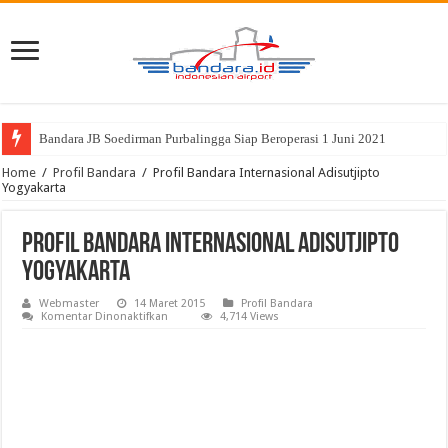
Bandara JB Soedirman Purbalingga Siap Beroperasi 1 Juni 2021
Home
/
Profil Bandara
/
Profil Bandara Internasional Adisutjipto
Yogyakarta
Profil Bandara Internasional Adisutjipto
Yogyakarta
Webmaster
14 Maret 2015
Profil Bandara
pada
Komentar Dinonaktifkan
4,714 Views
Profil
Bandara
Internasional
Adisutjipto
Yogyakarta