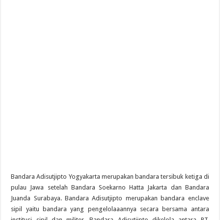
Bandara Adisutjipto Yogyakarta merupakan bandara tersibuk ketiga di
pulau Jawa setelah Bandara Soekarno Hatta Jakarta dan Bandara
Juanda Surabaya. Bandara Adisutjipto merupakan bandara enclave
sipil yaitu bandara yang pengelolaaannya secara bersama antara
institusi sipil dan militer. Bandara Adisutjipto dikelola antara PT.