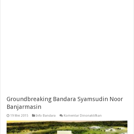
Groundbreaking Bandara Syamsudin Noor
Banjarmasin
pada
19 Mei 2015
Info Bandara
Komentar Dinonaktifkan
Groundbreaking
Bandara
Syamsudin
Noor