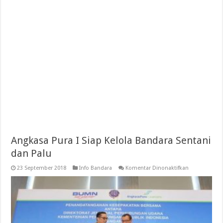
Angkasa Pura I Siap Kelola Bandara Sentani
dan Palu
pada
23 September 2018
Info Bandara
Komentar Dinonaktifkan
Angkasa
Pura
I
Siap
Kelola
Bandara
Sentani
dan