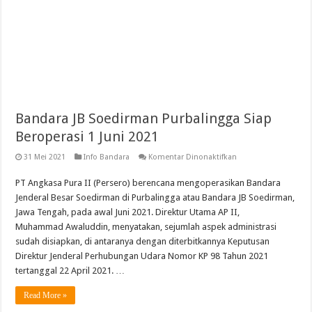
Bandara JB Soedirman Purbalingga Siap
Beroperasi 1 Juni 2021
pada
31 Mei 2021
Info Bandara
Komentar Dinonaktifkan
Bandara
JB
PT Angkasa Pura II (Persero) berencana mengoperasikan Bandara
Soedirman
Purbalingga
Jenderal Besar Soedirman di Purbalingga atau Bandara JB Soedirman,
Siap
Beroperasi
Jawa Tengah, pada awal Juni 2021. Direktur Utama AP II,
1
Muhammad Awaluddin, menyatakan, sejumlah aspek administrasi
Juni
2021
sudah disiapkan, di antaranya dengan diterbitkannya Keputusan
Direktur Jenderal Perhubungan Udara Nomor KP 98 Tahun 2021
tertanggal 22 April 2021. …
Read More »